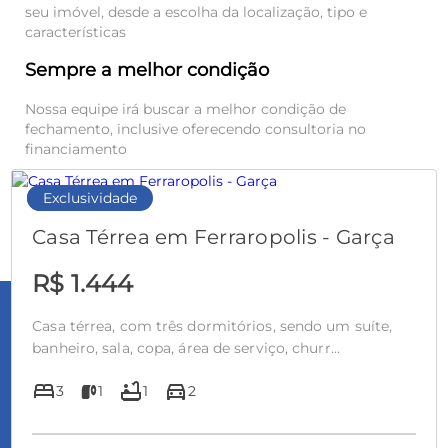
seu imóvel, desde a escolha da localização, tipo e
características
Sempre a melhor condição
Nossa equipe irá buscar a melhor condição de
fechamento, inclusive oferecendo consultoria no
financiamento
Pronto
Exclusividade
Casa Térrea em Ferraropolis - Garça
R$ 1.444
Casa térrea, com três dormitórios, sendo um suíte,
banheiro, sala, copa, área de serviço, churr...
bed
bathtub
directions_car
3
1
1
2